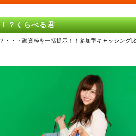
！？くらべる君
？・・・融資枠を一括提示！！
参加型キャッシング