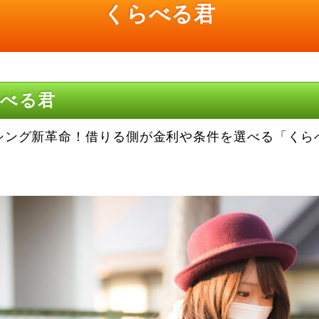
くらべる君
らべる君
シング新革命！借りる側が金利や条件を選べる「くら