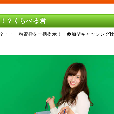
！？くらべる君
？・・・融資枠を一括提示！！
参加型キャッシング