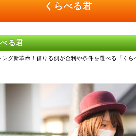
くらべる君
らべる君
シング新革命！借りる側が金利や条件を選べる「くら