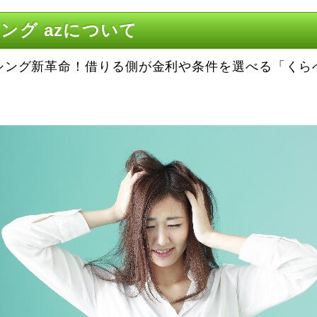
ング azについて
シング新革命！借りる側が金利や条件を選べる「くら