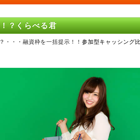
！？くらべる君
？・・・融資枠を一括提示！！
参加型キャッシング