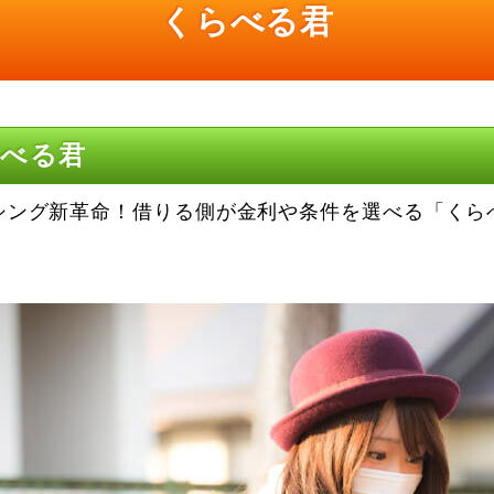
くらべる君
らべる君
シング新革命！借りる側が金利や条件を選べる「くら