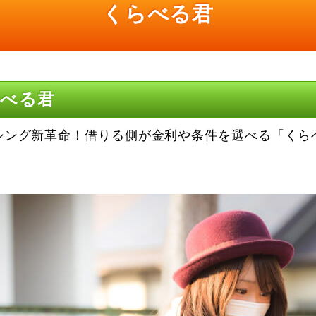
くらべる君
らべる君
シング新革命！借りる側が金利や条件を選べる「くら