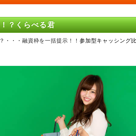
！？くらべる君
？・・・融資枠を一括提示！！
参加型キャッシング