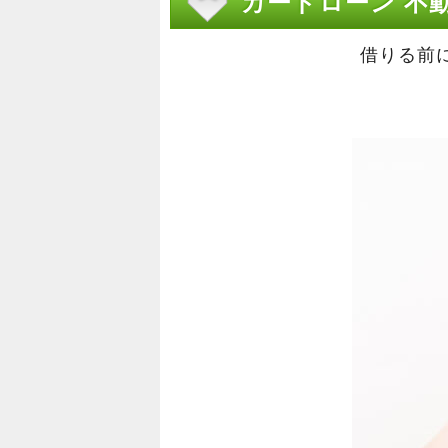
カードローン 不
借りる前