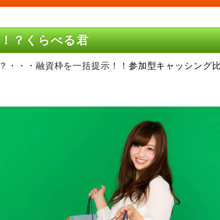
！？くらべる君
？・・・融資枠を一括提示！！
参加型キャッシング