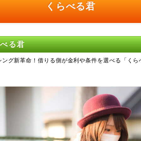
くらべる君
らべる君
シング新革命！借りる側が金利や条件を選べる「くら